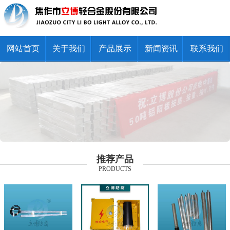
网站首页
关于我们
产品展示
新闻资讯
联系我们
推荐产品
PRODUCTS