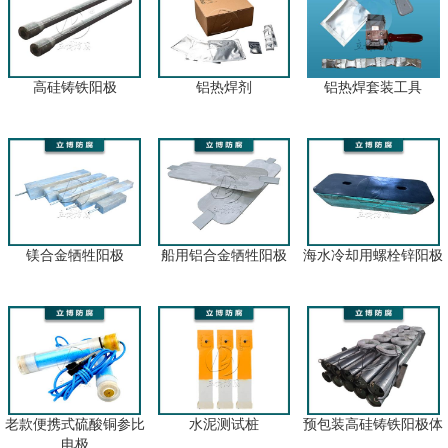
高硅铸铁阳极
铝热焊剂
铝热焊套装工具
镁合金牺牲阳极
船用铝合金牺牲阳极
海水冷却用螺栓锌阳极
老款便携式硫酸铜参比
水泥测试桩
预包装高硅铸铁阳极体
电极