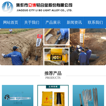
网站首页
关于我们
产品展示
新闻资讯
联系我们
推荐产品
PRODUCTS