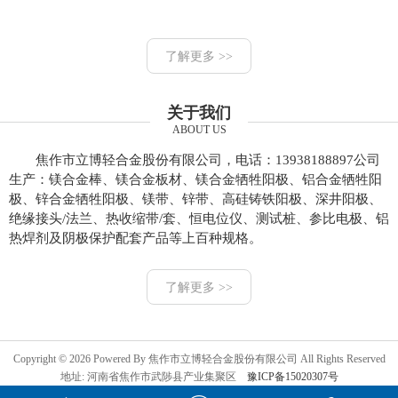
了解更多 >>
关于我们
ABOUT US
焦作市立博轻合金股份有限公司，电话：13938188897公司
生产：镁合金棒、镁合金板材、镁合金牺牲阳极、铝合金牺牲阳
极、锌合金牺牲阳极、镁带、锌带、高硅铸铁阳极、深井阳极、
绝缘接头/法兰、热收缩带/套、恒电位仪、测试桩、参比电极、铝
热焊剂及阴极保护配套产品等上百种规格。
了解更多 >>
Copyright © 2026 Powered By 焦作市立博轻合金股份有限公司 All Rights Reserved
地址: 河南省焦作市武陟县产业集聚区
豫ICP备15020307号