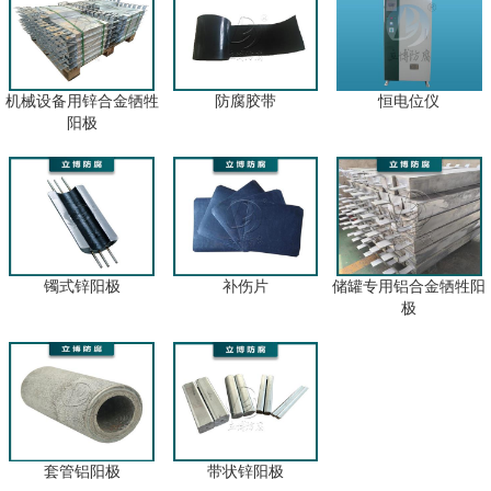
机械设备用锌合金牺牲
防腐胶带
恒电位仪
阳极
镯式锌阳极
补伤片
储罐专用铝合金牺牲阳
极
套管铝阳极
带状锌阳极