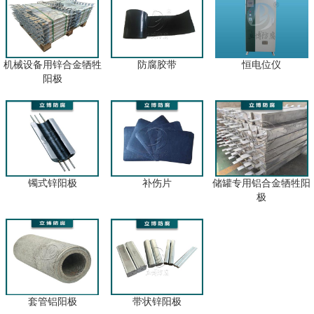
机械设备用锌合金牺牲
防腐胶带
恒电位仪
阳极
镯式锌阳极
补伤片
储罐专用铝合金牺牲阳
极
套管铝阳极
带状锌阳极