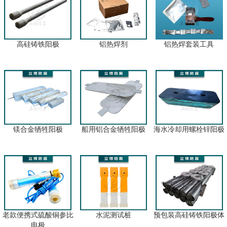
高硅铸铁阳极
铝热焊剂
铝热焊套装工具
镁合金牺牲阳极
船用铝合金牺牲阳极
海水冷却用螺栓锌阳极
老款便携式硫酸铜参比
水泥测试桩
预包装高硅铸铁阳极体
电极