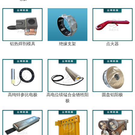
铝热焊剂模具
绝缘支架
点火器
高纯锌参比电极
高电位镁锰合金牺牲阳
圆盘铝阳极
极