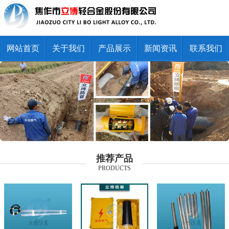
网站首页
关于我们
产品展示
新闻资讯
联系我们
推荐产品
PRODUCTS