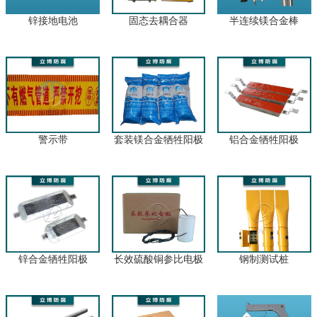
锌接地电池
固态去耦合器
半连续镁合金棒
警示带
套装镁合金牺牲阳极
铝合金牺牲阳极
锌合金牺牲阳极
长效硫酸铜参比电极
钢制测试桩