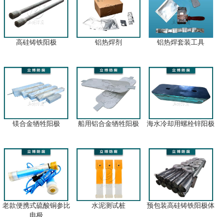
高硅铸铁阳极
铝热焊剂
铝热焊套装工具
镁合金牺牲阳极
船用铝合金牺牲阳极
海水冷却用螺栓锌阳极
老款便携式硫酸铜参比
水泥测试桩
预包装高硅铸铁阳极体
电极