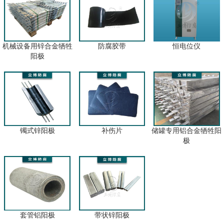
机械设备用锌合金牺牲
防腐胶带
恒电位仪
阳极
镯式锌阳极
补伤片
储罐专用铝合金牺牲阳
极
套管铝阳极
带状锌阳极