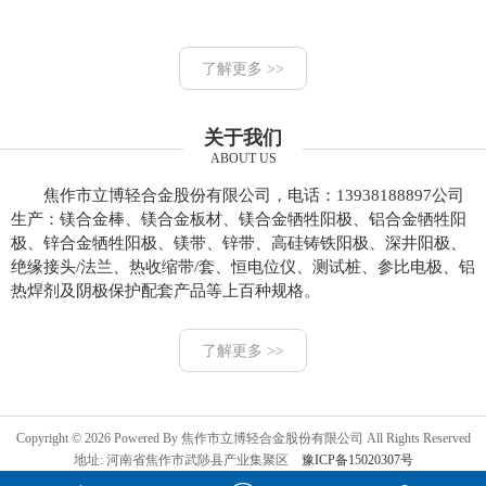
了解更多 >>
关于我们
ABOUT US
焦作市立博轻合金股份有限公司，电话：13938188897公司
生产：镁合金棒、镁合金板材、镁合金牺牲阳极、铝合金牺牲阳
极、锌合金牺牲阳极、镁带、锌带、高硅铸铁阳极、深井阳极、
绝缘接头/法兰、热收缩带/套、恒电位仪、测试桩、参比电极、铝
热焊剂及阴极保护配套产品等上百种规格。
了解更多 >>
Copyright © 2026 Powered By 焦作市立博轻合金股份有限公司 All Rights Reserved
地址: 河南省焦作市武陟县产业集聚区
豫ICP备15020307号