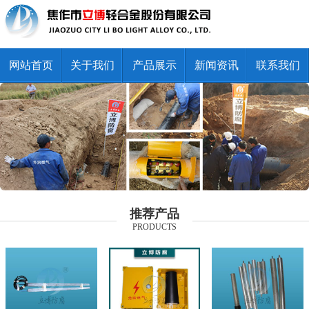
网站首页
关于我们
产品展示
新闻资讯
联系我们
推荐产品
PRODUCTS