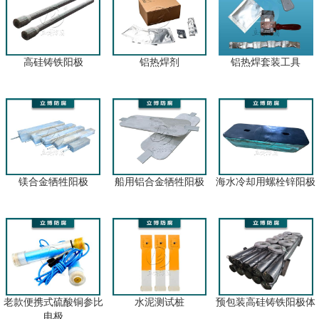
高硅铸铁阳极
铝热焊剂
铝热焊套装工具
镁合金牺牲阳极
船用铝合金牺牲阳极
海水冷却用螺栓锌阳极
老款便携式硫酸铜参比
水泥测试桩
预包装高硅铸铁阳极体
电极