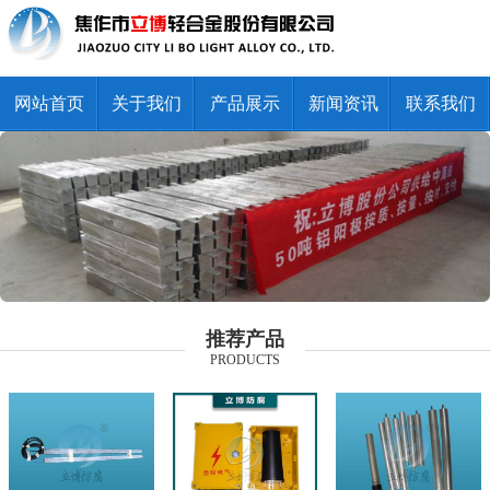
网站首页
关于我们
产品展示
新闻资讯
联系我们
推荐产品
PRODUCTS