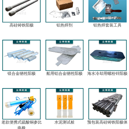
高硅铸铁阳极
铝热焊剂
铝热焊套装工具
镁合金牺牲阳极
船用铝合金牺牲阳极
海水冷却用螺栓锌阳极
老款便携式硫酸铜参比
水泥测试桩
预包装高硅铸铁阳极体
电极