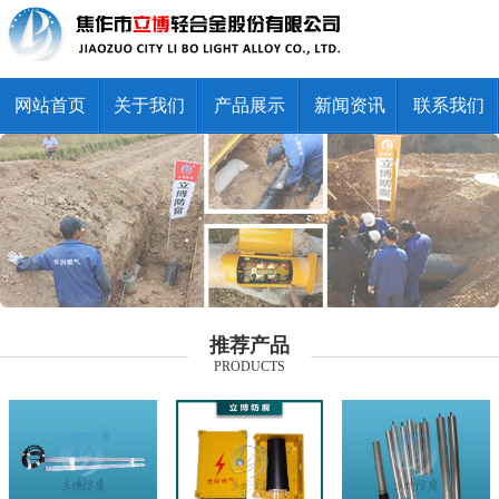
网站首页
关于我们
产品展示
新闻资讯
联系我们
推荐产品
PRODUCTS